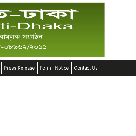
Press Release
Form | Notice
Contact Us