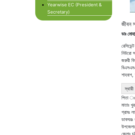
Yearwise EC (President &
Secretary)
জীবন 
ডাঃ মোহ
রেসিডেন
নিউরো সা
জরুরী ব
বিএসএম
শাহবাগ,
স্থায়ী
পিতা ঃ 
মাতাঃ খু
গ্রামঃ ল
ডাকঘরঃ 
উপজেলাঃ র
জেলাঃ চট্