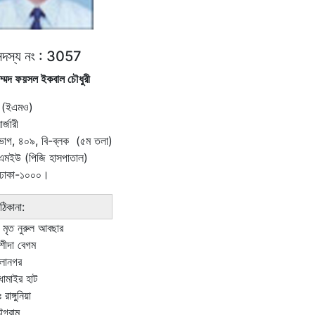
সদস্য নং : 3057
াম্মদ ফয়সল ইকবাল চৌধুরী
্ট (ইএমও)
র্জারী
িভাগ, ৪০৯, বি-ব্লক (৫ম তলা)
এমইউ (পিজি হাসপাতাল)
 ঢাকা-১০০০।
 ঠিকানা:
মৃত নুরুল আবছার
রশীদা বেগম
ালানগর
ধামাইর হাট
াঙ্গুনিয়া
টগ্রাম